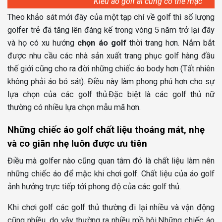
Kiểu áo golf ai cũng có thể mặc
Theo khảo sát mới đây của một tạp chí về golf thì số lượng
golfer trẻ đã tăng lên đáng kể trong vòng 5 năm trở lại đây
và họ có xu hướng
chọn áo golf
thời trang hơn. Nắm bắt
được nhu cầu các nhà sản xuất trang phục golf hàng đầu
thế giới cũng cho ra đời những chiếc áo body hơn (Tất nhiên
không phải áo bó sát). Điều này làm phong phú hơn cho sự
lựa chọn của các golf thủ.Đặc biệt là các golf thủ nữ
thường có nhiều lựa chọn mẫu mã hơn.
Những chiếc áo golf chất liệu thoáng mát, nhẹ
và co giãn nhẹ luôn được ưu tiên
Điều mà golfer nào cũng quan tâm đó là chất liệu làm nên
những chiếc áo để mặc khi chơi golf. Chất liệu của áo golf
ảnh hưởng trực tiếp tới phong độ của các golf thủ.
Khi chơi golf các golf thủ thường đi lại nhiều và vận động
cũng nhiều, do vậy thường ra nhiều mồ hôi.Những chiếc áo