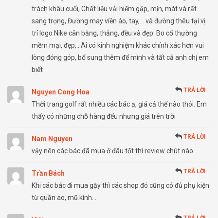
trách khâu cuối, Chất liệu vải hiếm gặp, mịn, mát và rất
sang trọng, Đường may viền áo, tay,… và đường thêu tại vị
trí logo Nike cân bằng, thẳng, đều và đẹp. Bo cổ thường
mềm mại, đẹp,…Ai có kinh nghiệm khác chính xác hơn vui
lòng đóng góp, bổ sung thêm để mình và tất cả anh chị em
biết
TRẢ LỜI
Nguyen Cong Hoa
Thời trang golf rất nhiều các bác ạ, giá cả thế nào thôi. Em
thấy có những chỗ hàng đểu nhưng giá trên trời
TRẢ LỜI
Nam Nguyen
vậy nên các bác đã mua ở đâu tốt thì review chút nào
TRẢ LỜI
Trần Bách
Khi các bác đi mua gậy thì các shop đó cũng có đủ phụ kiện
từ quần ao, mũ kính…