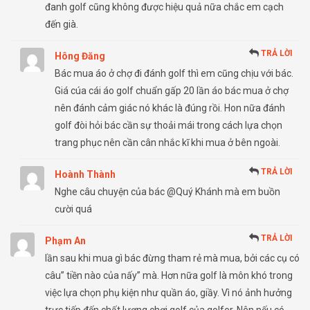
đanh golf cũng không được hiệu quả nữa chắc em cạch
đến già.
TRẢ LỜI
Hông Đăng
Bác mua áo ở chợ đi đánh golf thì em cũng chịu với bác.
Giá cúa cái áo golf chuẩn gấp 20 lần áo bác mua ở chợ
nên đánh cảm giác nó khác là đúng rồi. Hon nữa đánh
golf đòi hỏi bác cần sự thoải mái trong cách lựa chọn
trang phục nên cần cân nhắc kĩ khi mua ở bên ngoài.
TRẢ LỜI
Hoành Thành
Nghe câu chuyện của bác @Quý Khánh mà em buồn
cười quá
TRẢ LỜI
Phạm An
lần sau khi mua gì bác đừng tham rẻ mà mua, bởi các cụ có
câu” tiền nào của nấy” mà. Hơn nữa golf là môn khó trong
việc lựa chọn phụ kiện như quần áo, giầy. Vì nó ảnh hưởng