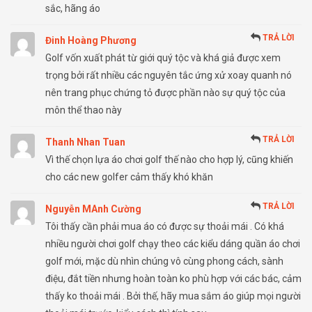
sắc, hãng áo
TRẢ LỜI
Đinh Hoàng Phương
Golf vốn xuất phát từ giới quý tộc và khá giả được xem
trọng bởi rất nhiều các nguyên tắc ứng xử xoay quanh nó
nên trang phục chứng tỏ được phần nào sự quý tộc của
môn thể thao này
TRẢ LỜI
Thanh Nhan Tuan
Vì thế chọn lựa áo chơi golf thế nào cho hợp lý, cũng khiến
cho các new golfer cảm thấy khó khăn
TRẢ LỜI
Nguyễn MAnh Cường
Tôi thấy cần phải mua áo có được sự thoải mái . Có khá
nhiều người chơi golf chạy theo các kiểu dáng quần áo chơi
golf mới, mặc dù nhìn chúng vô cùng phong cách, sành
điệu, đắt tiền nhưng hoàn toàn ko phù hợp với các bác, cảm
thấy ko thoải mái . Bởi thế, hãy mua sắm áo giúp mọi người