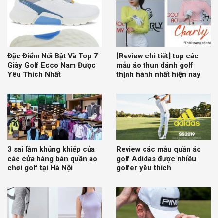
Đặc Điểm Nổi Bật Và Top 7
[Review chi tiết] top các
Giày Golf Ecco Nam Được
mẫu áo thun đánh golf
Yêu Thích Nhất
thịnh hành nhất hiện nay
3 sai lầm khủng khiếp của
Review các mẫu quần áo
các cửa hàng bán quần áo
golf Adidas được nhiều
chơi golf tại Hà Nội
golfer yêu thích