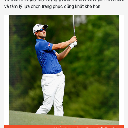
và tâm lý lựa chọn trang phục cũng khắt khe hơn.