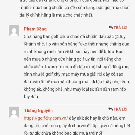
trực tiếp đến chất lượng chơi golf của golfer. Nên nếu có
muốn mua hàng chuẩn cứ đến của hàng bán golf mà chọn
đại lý chính hãng là mua cho chắc nhất.
TRẢ LỜI
Phạm Đồng
Cửa hàng bán golf chưa chắc đã chuẩn đâu bác @Duy
Khánh nhé. Họ vẫn bán hàng fake thôi nhưng chẳng qua
mình không rành lắm về khoản này nên dễ bị lừa. Bác
nên mua ở những cửa hàng golf uy tín, nổi tiếng cho
chắc chắn. trước em mua đồ tập ở một shop ở đồng me,
hình như là golf city mặc mấy mùa giải rồi đây có sao
đâu. vải rất bề mà mặc thoáng mát, đi tập thấy nhẹ tênh
không ak, không phải như mấy loại sờ sần sần ram ráp
tay đâu
TRẢ LỜI
Thắng Nguyễn
https://golfcity.com.vn/
đây ak bác hay là chỗ nào, em
đang tìm chỗ mua giày đi chơi với đi tập. giày cũ hỏng hết
rồi từ giờ chừa không bao giờ mua trôi nổi