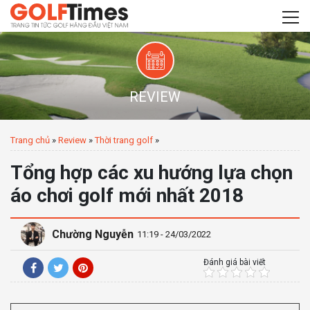
REVIEW
Trang chủ
»
Review
»
Thời trang golf
»
Tổng hợp các xu hướng lựa chọn
áo chơi golf mới nhất 2018
Chường Nguyễn
11:19 - 24/03/2022
Đánh giá bài viết