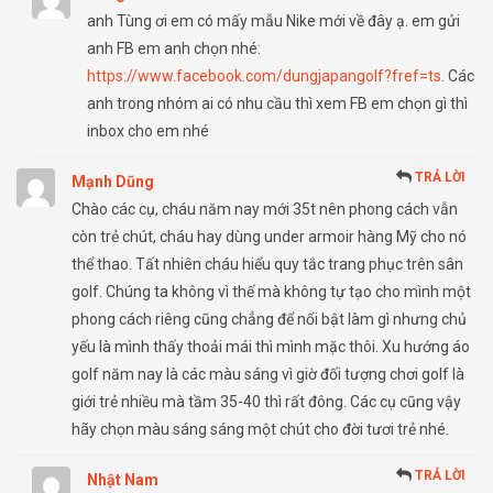
anh Tùng ơi em có mấy mẫu Nike mới về đây ạ. em gửi
anh FB em anh chọn nhé:
https://www.facebook.com/dungjapangolf?fref=ts
. Các
anh trong nhóm ai có nhu cầu thì xem FB em chọn gì thì
inbox cho em nhé
TRẢ LỜI
Mạnh Dũng
Chào các cụ, cháu năm nay mới 35t nên phong cách vẫn
còn trẻ chút, cháu hay dùng under armoir hàng Mỹ cho nó
thể thao. Tất nhiên cháu hiểu quy tắc trang phục trên sân
golf. Chúng ta không vì thế mà không tự tạo cho mình một
phong cách riêng cũng chẳng để nổi bật làm gì nhưng chủ
yếu là mình thấy thoải mái thì mình mặc thôi. Xu hướng áo
golf năm nay là các màu sáng vì giờ đối tượng chơi golf là
giới trẻ nhiều mà tầm 35-40 thì rất đông. Các cụ cũng vậy
hãy chọn màu sáng sáng một chút cho đời tươi trẻ nhé.
TRẢ LỜI
Nhật Nam