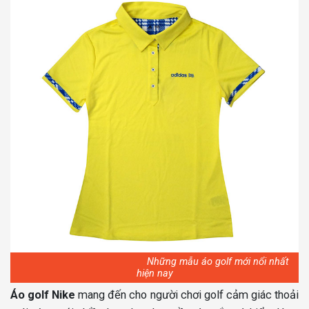
Những mẫu áo golf mới nổi nhất
hiện nay
Áo golf Nike
mang đến cho người chơi golf cảm giác thoải