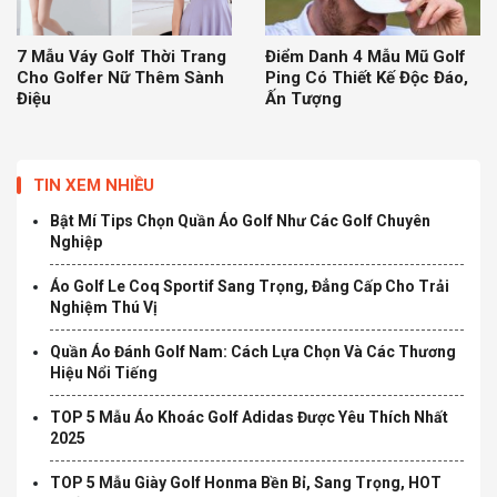
7 Mẫu Váy Golf Thời Trang
Điểm Danh 4 Mẫu Mũ Golf
Cho Golfer Nữ Thêm Sành
Ping Có Thiết Kế Độc Đáo,
Điệu
Ấn Tượng
TIN XEM NHIỀU
Bật Mí Tips Chọn Quần Áo Golf Như Các Golf Chuyên
Nghiệp
Áo Golf Le Coq Sportif Sang Trọng, Đẳng Cấp Cho Trải
Nghiệm Thú Vị
Quần Áo Đánh Golf Nam: Cách Lựa Chọn Và Các Thương
Hiệu Nổi Tiếng
TOP 5 Mẫu Áo Khoác Golf Adidas Được Yêu Thích Nhất
2025
TOP 5 Mẫu Giày Golf Honma Bền Bỉ, Sang Trọng, HOT