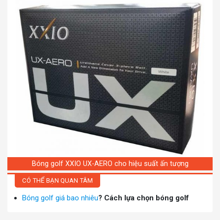
Bóng golf XXIO UX-AERO cho hiệu suất ấn tượng
CÓ THỂ BẠN QUAN TÂM
Bóng golf giá bao nhiêu
? Cách lựa chọn bóng golf