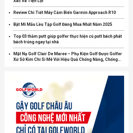
Xác Và Tiện Lợi
Review Chi Tiết Máy Cảm Biến Garmin Approach R10
Bật Mí Mẫu Lều Tập Golf Đáng Mua Nhất Năm 2025
Top 03 thảm putt giúp golfer thực hiện cú putt bách phát
bách trúng ngay tại nhà
Mặt Nạ Golf Clair De Maree – Phụ Kiện Golf Được Golfer
Xứ Sở Kim Chi Si Mê Với Hiệu Quả Chống Nắng, Chống
Nám Không Tưởng