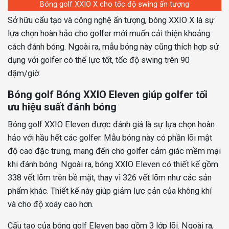
Bóng golf XXIO X cho tốc độ swing ấn tượng
Sở hữu cấu tạo và công nghệ ấn tượng, bóng XXIO X là sự
lựa chọn hoàn hảo cho golfer mới muốn cải thiện khoảng
cách đánh bóng. Ngoài ra, mẫu bóng này cũng thích hợp sử
dụng với golfer có thể lực tốt, tốc độ swing trên 90
dặm/giờ.
Bóng golf Bóng XXIO Eleven giúp golfer tối
ưu hiệu suất đánh bóng
Bóng golf XXIO Eleven được đánh giá là sự lựa chọn hoàn
hảo với hầu hết các golfer. Mẫu bóng này có phần lõi mật
độ cao đặc trưng, mang đến cho golfer cảm giác mềm mại
khi đánh bóng. Ngoài ra, bóng XXIO Eleven có thiết kế gồm
338 vết lõm trên bề mặt, thay vì 326 vết lõm như các sản
phẩm khác. Thiết kế này giúp giảm lực cản của không khí
và cho độ xoáy cao hơn.
Cấu tạo của bóng golf Eleven bao gồm 3 lớp lõi. Ngoài ra,