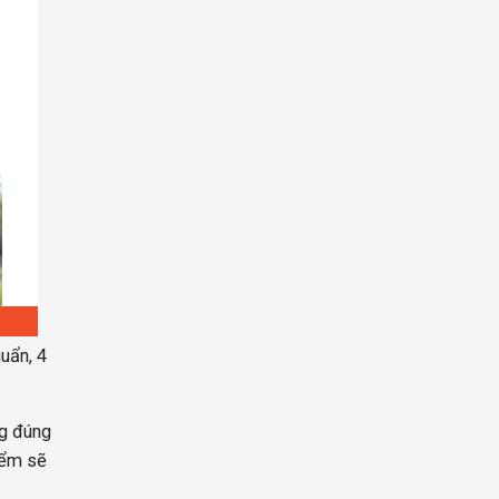
huẩn, 4
ng đúng
iểm sẽ