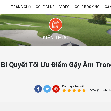
TRANG CHỦ
GOLF CLUB
VIDEO
GOLF BOOKING
CẨ
KIẾN THỨC
 Bí Quyết Tối Ưu Điểm Gậy Âm Tron
Đánh giá bài viết
5/5 - (1 bình c