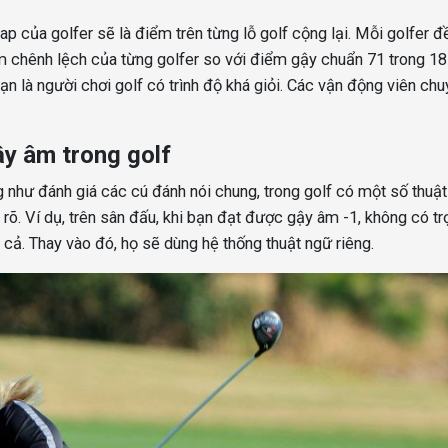
ap của golfer sẽ là điểm trên từng lỗ golf cộng lại. Mỗi golfer đ
m chênh lệch của từng golfer so với điểm gậy chuẩn 71 trong 1
n là người chơi golf có trình độ khá giỏi. Các vận động viên ch
ậy âm trong golf
g như đánh giá các cú đánh nói chung, trong golf có một số thuậ
rõ. Ví dụ, trên sân đấu, khi bạn đạt được gậy âm -1, không có tr
 cả. Thay vào đó, họ sẽ dùng hệ thống thuật ngữ riêng.