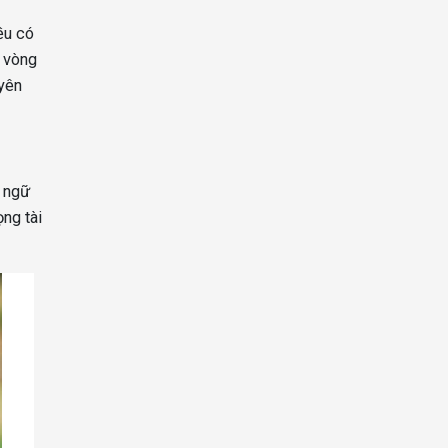
ều có
8 vòng
uyên
t ngữ
ọng tài