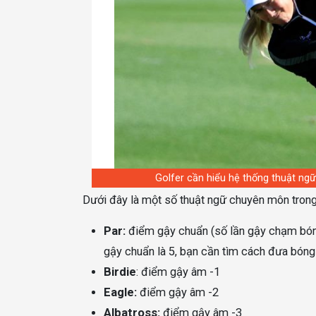
Golfer cần hiểu hệ thống thuật ng
Dưới đây là một số thuật ngữ chuyên môn trong 
Par:
điểm gậy chuẩn (số lần gậy chạm bóng
gậy chuẩn là 5, bạn cần tìm cách đưa bóng
Birdie
: điểm gậy âm -1
Eagle:
điểm gậy âm -2
Albatross:
điểm gậy âm -3