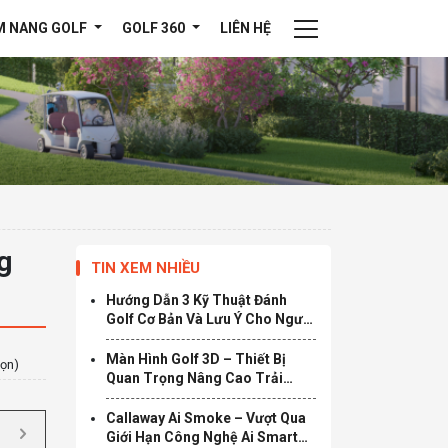
M NANG GOLF
GOLF 360
LIÊN HỆ
g
TIN XEM NHIỀU
Hướng Dẫn 3 Kỹ Thuật Đánh
Golf Cơ Bản Và Lưu Ý Cho Người
Mới Chơi
Màn Hình Golf 3D – Thiết Bị
họn)
Quan Trọng Nâng Cao Trải
Nghiệm Golf
Callaway Ai Smoke – Vượt Qua
Giới Hạn Công Nghệ Ai Smart