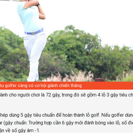
u golfer càng có cơ hội giành chiến thắng
 dành cho người chơi là 72 gậy, trong đó sẽ gồm 4 lỗ 3 gậy tiêu c
 phép dùng 5 gậy tiêu chuẩn để hoàn thành lỗ golf. Nếu golfer dù
 par (gậy chuẩn. Trường hợp cần 6 gậy mới đánh bóng vào lỗ, số đ
hận về số gậy âm -1.