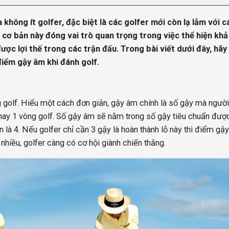
 không ít golfer, đặc biệt là các golfer mới còn lạ lẫm với c
 cơ bản này đóng vai trò quan trọng trong việc thể hiện kh
ược lợi thế trong các trận đấu. Trong bài viết dưới đây, hãy
 điểm gậy âm khi đánh golf.
 golf. Hiểu một cách đơn giản, gậy âm chính là số gậy mà người
 hay 1 vòng golf. Số gậy âm sẽ nằm trong số gậy tiêu chuẩn đượ
uẩn là 4. Nếu golfer chỉ cần 3 gậy là hoàn thành lỗ này thì điểm gậ
 nhiều, golfer càng có cơ hội giành chiến thắng.