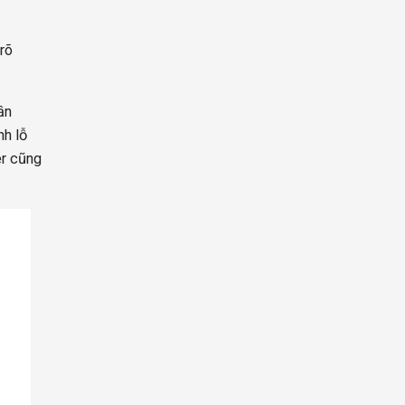
rõ
ần
nh lỗ
er cũng