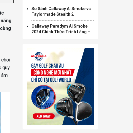
Face Giải Phóng “Lối Mòn”
Thiết Kế Gậy Golf
So Sánh Callaway Ai Smoke vs
ác
Taylormade Stealth 2
ả năng
Callaway Paradym Ai Smoke
 cùng
2024 Chính Thức Trình Làng –
Sự Kết Hợp Hoàn Hảo Giữa Trí
Tuệ Nhân Tạo Và Công Nghệ
Golf
 chơi
c quy
y âm