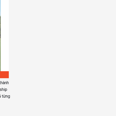
thành
ship
ã từng