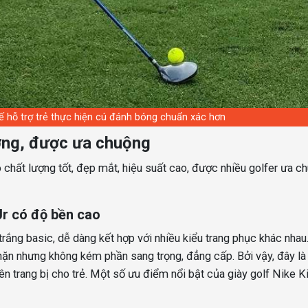
kế hỗ trợ trẻ thực hiện cú đánh bóng chuẩn xác hơn
ượng, được ưa chuộng
ó chất lượng tốt, đẹp mắt, hiệu suất cao, được nhiều golfer ưa c
Jr có độ bền cao
trắng basic, dễ dàng kết hợp với nhiều kiểu trang phục khác nha
 nhặn nhưng không kém phần sang trọng, đẳng cấp. Bởi vậy, đây l
 trang bị cho trẻ. Một số ưu điểm nổi bật của giày golf Nike K