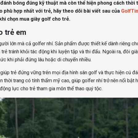
í đánh bóng đúng kỹ thuật mà còn thể hiện phong cách thời 
ào phù hợp nhất với trẻ, hãy theo dõi bài viết sau của
GolfTi
khi chọn mua giày golf cho trẻ.
o trẻ em
 người lớn mà cả golfer nhí. Sản phẩm được thiết kế dành riêng c
rẻ tránh khỏi tác động khi luyện tập và thi đấu. Ngoài ra, đôi gi
c khi phải đứng lâu hoặc di chuyển nhiều.
 giúp trẻ đứng vững trên mọi địa hình sân golf và thực hiện cú đ
n thời trang có tính thẩm mỹ cao, giúp golfer nhí trở nên nổi bật 
 động lực cho trẻ tham gia môn thể thao quý tộc.