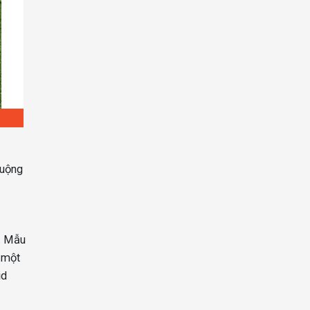
huộng
u. Mẫu
à một
id