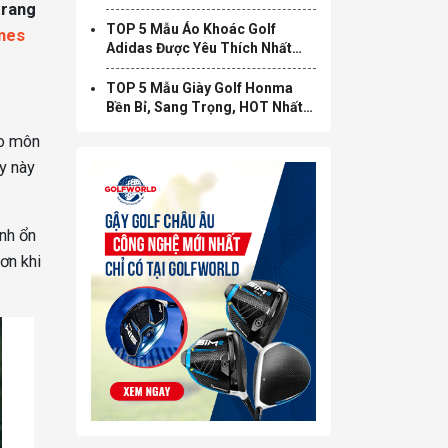
trang
Nổi Tiếng
TOP 5 Mẫu Áo Khoác Golf
mes
Adidas Được Yêu Thích Nhất
2025
TOP 5 Mẫu Giày Golf Honma
Bền Bỉ, Sang Trọng, HOT Nhất
2025
ho môn
ày này
ánh ổn
hơn khi