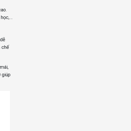
cao.
i học,…
 dễ
n chế
 mái,
0 giúp