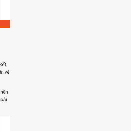
kết
ến vẻ
 nên
hoải