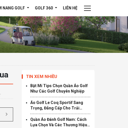
M NANG GOLF
GOLF 360
LIÊN HỆ
Mua
TIN XEM NHIỀU
Bật Mí Tips Chọn Quần Áo Golf
Như Các Golf Chuyên Nghiệp
Áo Golf Le Coq Sportif Sang
Trọng, Đẳng Cấp Cho Trải
Nghiệm Thú Vị
Quần Áo Đánh Golf Nam: Cách
Lựa Chọn Và Các Thương Hiệu