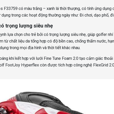
s F33759 có màu trắng – xanh lá thời thượng, có tính ứng dụng 
ử dụng trong các hoạt động thường ngày như: Đi chơi, dạo phố, đ
có trọng lượng siêu nhẹ
nh lựa chọn cho trẻ bởi có trọng lượng siêu nhẹ, giúp golfer nhí
àm từ chất liệu da tổng hợp có độ bền cao, chống thấm nước, hạ
dụng trong mọi địa hình và thời tiết khác nhau.
oáng khí kết hợp với lưới Fine Tune Foam 2.0 tạo cảm giác thoải
 golf FootJoy Hyperflex còn được tích hợp công nghệ FlexGrid 2.