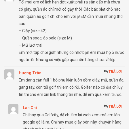
Tối mai em có lịch hẹn đột xuất phải ra sân gấp mà chưa
có giày, quần áo chỉ mới có gậy thôi. Các bác biết chỗ nào
bán quần áo golf chỉ cho em với ạ! EM cần mua những thứ
sau:
– Giầy (size 42)
– Quần sooc, áo polo (size M)
– Mũ lưỡi trai
Em mới tập chơi golf nhưng có nhờ bạn em mua hộ ở nước
ngoài rồi. Nhưng có việc gấp qua nên hàng chưa về kịp.
TRẢ LỜI
Hương Trần
Em đang cần full 1 bộ phụ kiện luôn gồm giày, mũ, quần áo,
gang tay, còn túi golf thì em có rồi. Golfer nào có địa chỉ uy
tín thì cho em xin link thông tin nhé, để em qua xem trước.
TRẢ LỜI
Lan Chi
Chị hay qua Golfcity, để chị tìm lại web xem mà em lên
google gõ là ra. Chị hay mua giày bên này, chuyển hàng