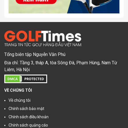
Tổng biên tập Nguyễn Văn Phú
Địa chỉ: Tầng 3, tháp A, tòa Sông Đà, Phạm Hùng, Nam Từ
Liêm, Hà Nội
VỀ CHÚNG TÔI
Về chúng tôi
Chính sách bảo mật
Chính sách điều khoản
Chính sách quảng cáo