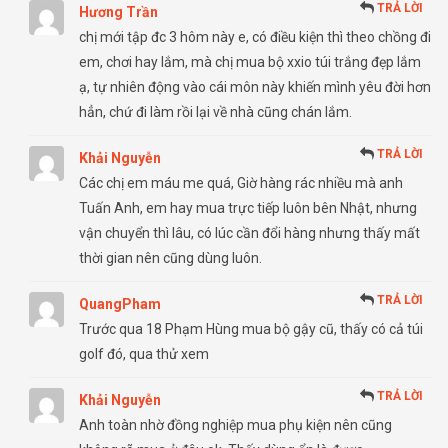
TRẢ LỜI
Hương Trần
chị mới tập đc 3 hôm này e, có điều kiện thì theo chồng đi
em, chơi hay lắm, mà chị mua bộ xxio túi trắng đẹp lắm
ạ, tự nhiên động vào cái môn này khiến mình yêu đời hơn
hẳn, chứ đi làm rồi lại về nhà cũng chán lắm.
TRẢ LỜI
Khải Nguyễn
Các chị em máu me quá, Giờ hàng rác nhiều mà anh
Tuấn Anh, em hay mua trực tiếp luôn bên Nhật, nhưng
vận chuyển thì lâu, có lúc cần đổi hàng nhưng thấy mất
thời gian nên cũng dùng luôn.
TRẢ LỜI
QuangPham
Trước qua 18 Phạm Hùng mua bộ gậy cũ, thấy có cả túi
golf đó, qua thử xem
TRẢ LỜI
Khải Nguyễn
Anh toàn nhờ đồng nghiệp mua phụ kiện nên cũng