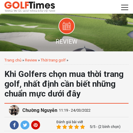
REVIEW
Trang chủ
»
Review
»
Thời trang golf
»
Khi Golfers chọn mua thời trang
golf, nhất định cần biết những
chuẩn mực dưới đây
Chường Nguyễn
11:19 - 24/03/2022
Đánh giá bài viết
5/5 - (2 bình chọn)