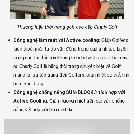
Thương hiệu thời trang golf cao cấp Charly Golf
Công nghệ làm mát vải Active cooling:
Giúp Golfers
luôn thoải mái, tự do vận động trong quá trình tập luỵện
cũng như thi đấu mà không lo bị bí bách do mồ hôi gây
ra. Charly Golf là hãng thời trang chuyên biệt về Golf
mang lại sự tập trung đến Golfers, giải nhiệt cơ thể, linh
hoạt vận động.
Công nghệ chống nắng SUN-BLOCK® tích hợp với
Active Cooling:
Giảm lượng nhiệt trên sợi vải, chống
nắng kết hợp với làm mát da.