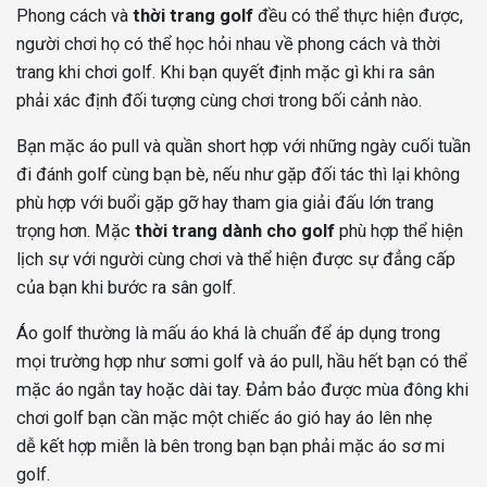
Phong cách và
thời trang golf
đều có thể thực hiện được,
người chơi họ có thể học hỏi nhau về phong cách và thời
trang khi chơi golf. Khi bạn quyết định mặc gì khi ra sân
phải xác định đối tượng cùng chơi trong bối cảnh nào.
Bạn mặc áo pull và quần short hợp với những ngày cuối tuần
đi đánh golf cùng bạn bè, nếu như gặp đối tác thì lại không
phù hợp với buổi gặp gỡ hay tham gia giải đấu lớn trang
trọng hơn. Mặc
thời trang dành cho golf
phù hợp thể hiện
lịch sự với người cùng chơi và thể hiện được sự đẳng cấp
của bạn khi bước ra sân golf.
Áo golf thường là mấu áo khá là chuẩn để áp dụng trong
mọi trường hợp như sơmi golf và áo pull, hầu hết bạn có thể
mặc áo ngắn tay hoặc dài tay. Đảm bảo được mùa đông khi
chơi golf bạn cần mặc một chiếc áo gió hay áo lên nhẹ
dễ kết hợp miễn là bên trong bạn bạn phải mặc áo sơ mi
golf.