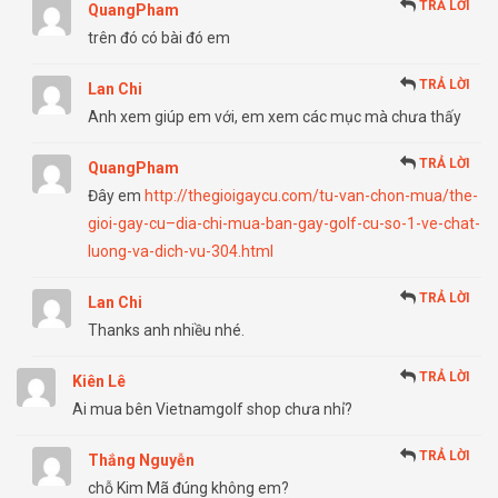
TRẢ LỜI
QuangPham
trên đó có bài đó em
TRẢ LỜI
Lan Chi
Anh xem giúp em với, em xem các mục mà chưa thấy
TRẢ LỜI
QuangPham
Đây em
http://thegioigaycu.com/tu-van-chon-mua/the-
gioi-gay-cu–dia-chi-mua-ban-gay-golf-cu-so-1-ve-chat-
luong-va-dich-vu-304.html
TRẢ LỜI
Lan Chi
Thanks anh nhiều nhé.
TRẢ LỜI
Kiên Lê
Ai mua bên Vietnamgolf shop chưa nhỉ?
TRẢ LỜI
Thắng Nguyễn
chỗ Kim Mã đúng không em?