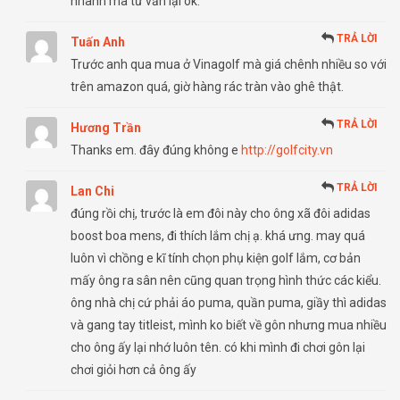
nhanh mà tư vấn lại ok.
TRẢ LỜI
Tuấn Anh
Trước anh qua mua ở Vinagolf mà giá chênh nhiều so với
trên amazon quá, giờ hàng rác tràn vào ghê thật.
TRẢ LỜI
Hương Trần
Thanks em. đây đúng không e
http://golfcity.vn
TRẢ LỜI
Lan Chi
đúng rồi chị, trước là em đôi này cho ông xã đôi adidas
boost boa mens, đi thích lắm chị ạ. khá ưng. may quá
luôn vì chồng e kĩ tính chọn phụ kiện golf lắm, cơ bản
mấy ông ra sân nên cũng quan trọng hình thức các kiểu.
ông nhà chị cứ phải áo puma, quần puma, giầy thì adidas
và gang tay titleist, mình ko biết về gôn nhưng mua nhiều
cho ông ấy lại nhớ luôn tên. có khi mình đi chơi gôn lại
chơi giỏi hơn cả ông ấy