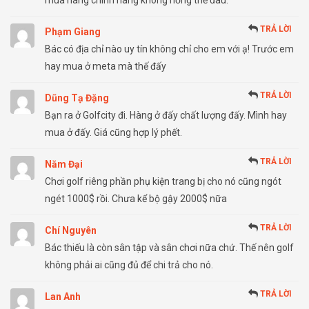
TRẢ LỜI
Phạm Giang
Bác có địa chỉ nào uy tín không chỉ cho em với ạ! Trước em
hay mua ở meta mà thế đấy
TRẢ LỜI
Dũng Tạ Đặng
Bạn ra ở Golfcity đi. Hàng ở đấy chất lượng đấy. Mình hay
mua ở đấy. Giá cũng hợp lý phết.
TRẢ LỜI
Năm Đại
Chơi golf riêng phần phụ kiện trang bị cho nó cũng ngót
ngét 1000$ rồi. Chưa kể bộ gậy 2000$ nữa
TRẢ LỜI
Chí Nguyên
Bác thiếu là còn sân tập và sân chơi nữa chứ. Thế nên golf
không phải ai cũng đủ để chi trả cho nó.
TRẢ LỜI
Lan Anh