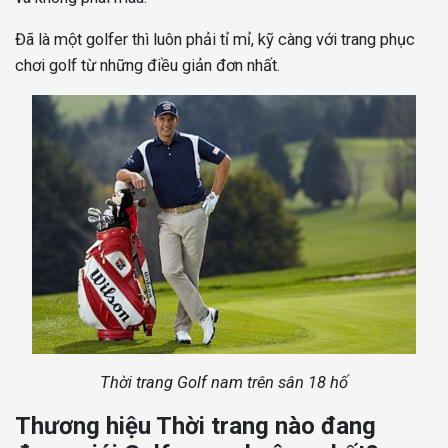
Đã là một golfer thì luôn phải tỉ mỉ, kỹ càng với trang phục
chơi golf từ những điều giản đơn nhất.
Thời trang Golf nam trên sân 18 hố
Thương hiệu Thời trang nào đang