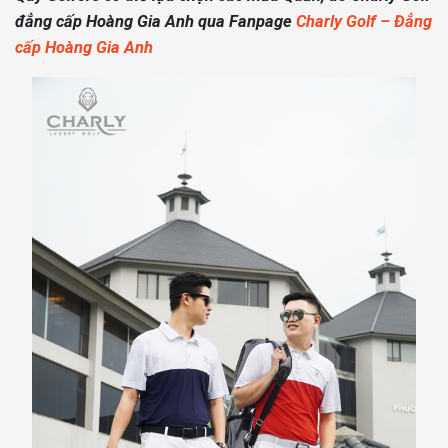
đẳng cấp Hoàng Gia Anh qua Fanpage
Charly Golf – Đẳng
cấp Hoàng Gia Anh