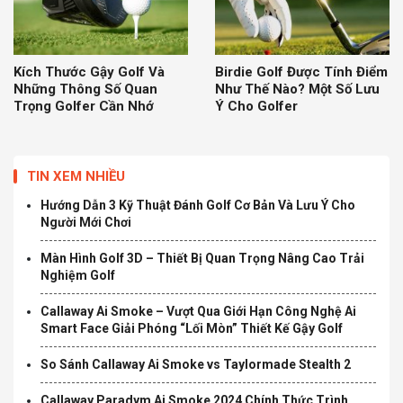
Kích Thước Gậy Golf Và
Birdie Golf Được Tính Điểm
Những Thông Số Quan
Như Thế Nào? Một Số Lưu
Trọng Golfer Cần Nhớ
Ý Cho Golfer
TIN XEM NHIỀU
Hướng Dẫn 3 Kỹ Thuật Đánh Golf Cơ Bản Và Lưu Ý Cho
Người Mới Chơi
Màn Hình Golf 3D – Thiết Bị Quan Trọng Nâng Cao Trải
Nghiệm Golf
Callaway Ai Smoke – Vượt Qua Giới Hạn Công Nghệ Ai
Smart Face Giải Phóng “Lối Mòn” Thiết Kế Gậy Golf
So Sánh Callaway Ai Smoke vs Taylormade Stealth 2
Callaway Paradym Ai Smoke 2024 Chính Thức Trình