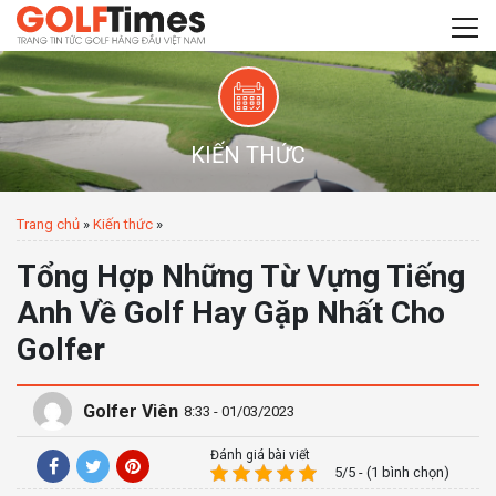
KIẾN THỨC
Trang chủ
»
Kiến thức
»
Tổng Hợp Những Từ Vựng Tiếng
Anh Về Golf Hay Gặp Nhất Cho
Golfer
Golfer Viên
8:33 - 01/03/2023
Đánh giá bài viết
5/5 - (1 bình chọn)