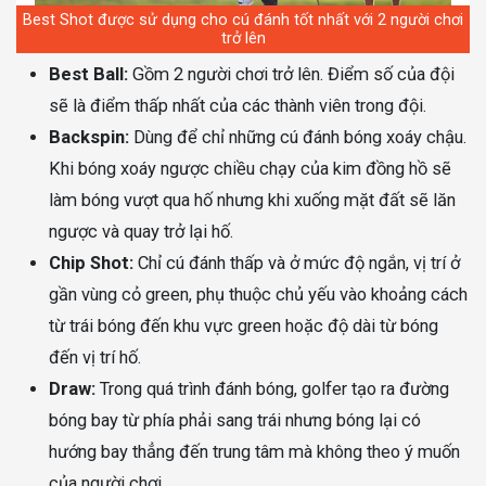
Best Shot được sử dụng cho cú đánh tốt nhất với 2 người chơi
trở lên
Best Ball:
Gồm 2 người chơi trở lên. Điểm số của đội
sẽ là điểm thấp nhất của các thành viên trong đội.
Backspin:
Dùng để chỉ những cú đánh bóng xoáy chậu.
Khi bóng xoáy ngược chiều chạy của kim đồng hồ sẽ
làm bóng vượt qua hố nhưng khi xuống mặt đất sẽ lăn
ngược và quay trở lại hố.
Chip Shot:
Chỉ cú đánh thấp và ở mức độ ngắn, vị trí ở
gần vùng cỏ green, phụ thuộc chủ yếu vào khoảng cách
từ trái bóng đến khu vực green hoặc độ dài từ bóng
đến vị trí hố.
Draw:
Trong quá trình đánh bóng, golfer tạo ra đường
bóng bay từ phía phải sang trái nhưng bóng lại có
hướng bay thẳng đến trung tâm mà không theo ý muốn
của người chơi.