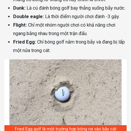
Dunk:
Là cú đánh bóng golf bay thẳng xuống bẫy nước.
Double eagle:
Là thời điểm người chơi đánh -3 gậy.
Flight:
Chỉ một nhóm người chơi có khả năng chơi
ngang bằng nhau trong một trận đấu.
Fried Egg:
Chỉ bóng golf nằm trong bẫy và đang bị lấp
một nửa trong cát.
Fried Egg golf là một trường hợp bóng rơi vào bẫy cát