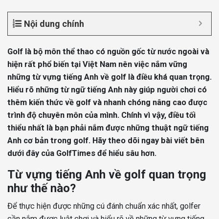
Nội dung chính
Golf là bộ môn thể thao có nguồn gốc từ nước ngoài và
hiện rất phổ biến tại Việt Nam nên việc nắm vững
những từ vựng tiếng Anh về golf là điều khá quan trọng.
Hiểu rõ những từ ngữ tiếng Anh này giúp người chơi có
thêm kiến thức về golf và nhanh chóng nâng cao được
trình độ chuyên môn của mình. Chính vì vậy, điều tối
thiểu nhất là bạn phải nắm được những thuật ngữ tiếng
Anh cơ bản trong golf. Hãy theo dõi ngay bài viết bên
dưới đây của GolfTimes để hiểu sâu hơn.
Từ vựng tiếng Anh về golf quan trọng
như thế nào?
Để thực hiện được những cú đánh chuẩn xác nhất, golfer
cần nắm được luật chơi và hiểu rõ về những từ vựng tiếng