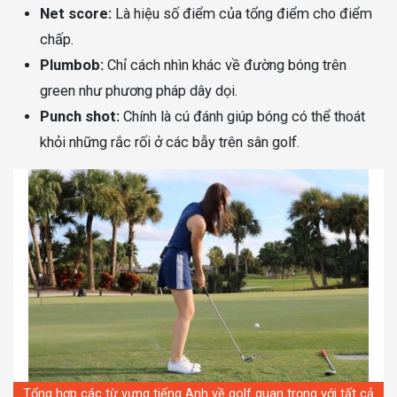
Net score:
Là hiệu số điểm của tổng điểm cho điểm
chấp.
Plumbob:
Chỉ cách nhìn khác về đường bóng trên
green như phương pháp dây dọi.
Punch shot:
Chính là cú đánh giúp bóng có thể thoát
khỏi những rắc rối ở các bẫy trên sân golf.
Tổng hợp các từ vựng tiếng Anh về golf quan trọng với tất cả