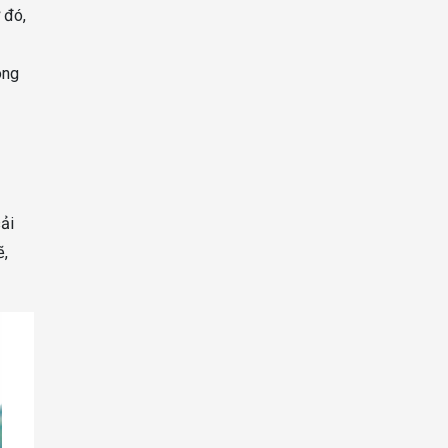
 đó,
ông
cải
ẽ,