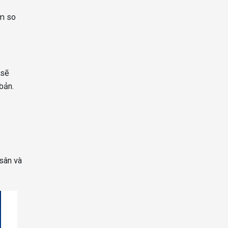
ểm so
 sẽ
bản.
 sân và