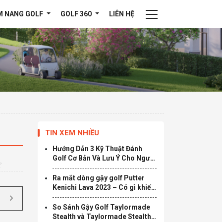
M NANG GOLF
GOLF 360
LIÊN HỆ
TIN XEM NHIỀU
Hướng Dẫn 3 Kỹ Thuật Đánh
Golf Cơ Bản Và Lưu Ý Cho Người
Mới Chơi
Ra mắt dòng gậy golf Putter
Kenichi Lava 2023 – Có gì khiến
golfer không thể bỏ lỡ?
So Sánh Gậy Golf Taylormade
Stealth và Taylormade Stealth