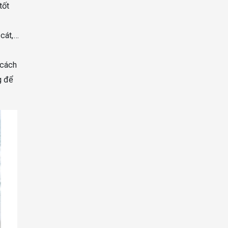
tốt
 cát,…
 cách
g để