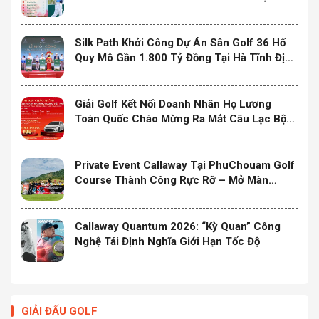
ĐẲNG CẤP HLV ĐƯỢC YÊU THÍCH TẠI
TP.HCM
Silk Path Khởi Công Dự Án Sân Golf 36 Hố
Quy Mô Gần 1.800 Tỷ Đồng Tại Hà Tĩnh Định
Hình Điểm Đến Golf & Nghỉ Dưỡng Cao Cấp
Mới Tại Bắc Trung Bộ
Giải Golf Kết Nối Doanh Nhân Họ Lương
Toàn Quốc Chào Mừng Ra Mắt Câu Lạc Bộ
Doanh Nhân Họ Lương Việt Nam Chính Thức
Khởi Tranh
Private Event Callaway Tại PhuChouam Golf
Course Thành Công Rực Rỡ – Mở Màn
Chuỗi Ra Mắt Sản Phẩm Mới Quantum 2026
Callaway Quantum 2026: “Kỳ Quan” Công
Nghệ Tái Định Nghĩa Giới Hạn Tốc Độ
GIẢI ĐẤU GOLF