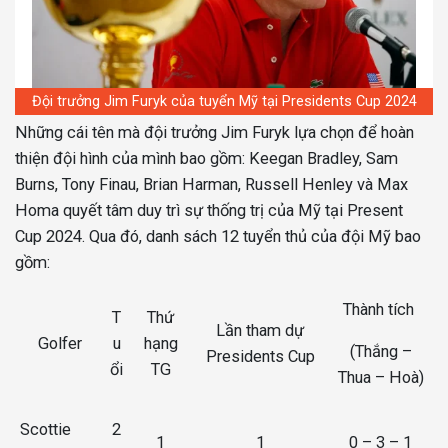
Đội trưởng Jim Furyk của tuyển Mỹ tại Presidents Cup 2024
Những cái tên mà đội trưởng Jim Furyk lựa chọn để hoàn
thiện đội hình của mình bao gồm: Keegan Bradley, Sam
Burns, Tony Finau, Brian Harman, Russell Henley và Max
Homa quyết tâm duy trì sự thống trị của Mỹ tại Present
Cup 2024. Qua đó, danh sách 12 tuyển thủ của đội Mỹ bao
gồm:
Thành tích
T
Thứ
Lần tham dự
Golfer
u
hạng
(Thắng –
Presidents Cup
ổi
TG
Thua – Hoà)
Scottie
2
1
1
0 – 3 – 1