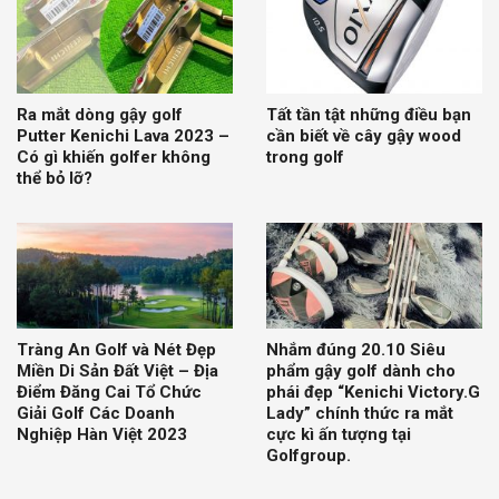
Ra mắt dòng gậy golf
Tất tần tật những điều bạn
Putter Kenichi Lava 2023 –
cần biết về cây gậy wood
Có gì khiến golfer không
trong golf
thể bỏ lỡ?
Tràng An Golf và Nét Đẹp
Nhắm đúng 20.10 Siêu
Miền Di Sản Đất Việt – Địa
phẩm gậy golf dành cho
Điểm Đăng Cai Tổ Chức
phái đẹp “Kenichi Victory.G
Giải Golf Các Doanh
Lady” chính thức ra mắt
Nghiệp Hàn Việt 2023
cực kì ấn tượng tại
Golfgroup.