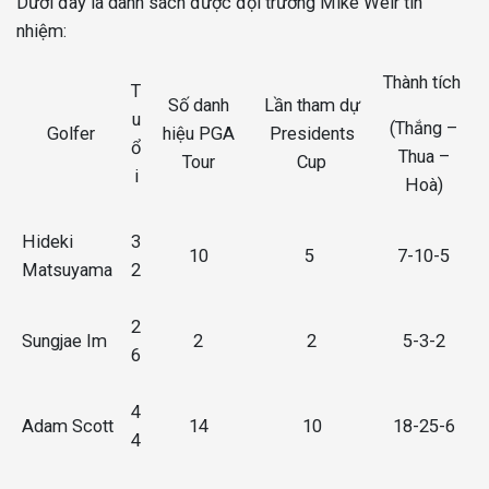
Dưới đây là danh sách được đội trưởng Mike Weir tín
nhiệm:
Thành tích
T
Số danh
Lần tham dự
u
(Thắng –
Golfer
hiệu PGA
Presidents
ổ
Thua –
Tour
Cup
i
Hoà)
Hideki
3
10
5
7-10-5
Matsuyama
2
2
Sungjae Im
2
2
5-3-2
6
4
Adam Scott
14
10
18-25-6
4