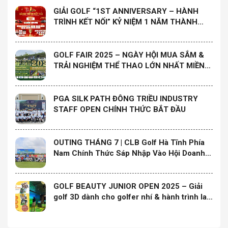
GIẢI GOLF “1ST ANNIVERSARY – HÀNH
TRÌNH KẾT NỐI” KỶ NIỆM 1 NĂM THÀNH
LẬP CLB GOLF HỌ ĐÀO MIỀN NAM
GOLF FAIR 2025 – NGÀY HỘI MUA SẮM &
TRẢI NGHIỆM THỂ THAO LỚN NHẤT MIỀN
TRUNG
PGA SILK PATH ĐÔNG TRIỀU INDUSTRY
STAFF OPEN CHÍNH THỨC BẮT ĐẦU
OUTING THÁNG 7 | CLB Golf Hà Tĩnh Phía
Nam Chính Thức Sáp Nhập Vào Hội Doanh
Nghiệp Hà Tĩnh Phía Nam và Ra Mắt Ban
Chấp Hành Nhiệm Kỳ Mới
GOLF BEAUTY JUNIOR OPEN 2025 – Giải
golf 3D dành cho golfer nhí & hành trình lan
tỏa yêu thương