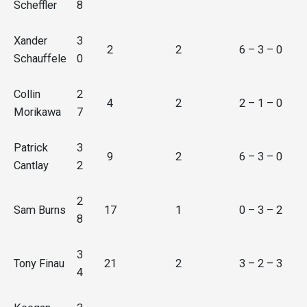
Scheffler
8
Xander
3
2
2
6 – 3 – 0
Schauffele
0
Collin
2
4
2
2 – 1 – 0
Morikawa
7
Patrick
3
9
2
6 – 3 – 0
Cantlay
2
2
Sam Burns
17
1
0 – 3 – 2
8
3
Tony Finau
21
2
3 – 2 – 3
4