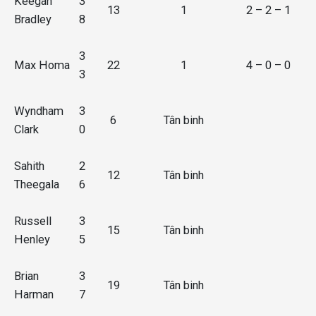
Keegan
3
13
1
2 – 2 – 1
Bradley
8
3
Max Homa
22
1
4 – 0 – 0
3
Wyndham
3
6
Tân binh
Clark
0
Sahith
2
12
Tân binh
Theegala
6
Russell
3
15
Tân binh
Henley
5
Brian
3
19
Tân binh
Harman
7