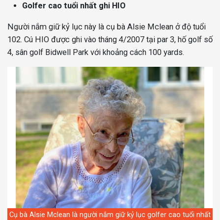
Golfer cao tuổi nhất ghi HIO
Người nắm giữ kỷ lục này là cụ bà Alsie Mclean ở độ tuổi
102. Cú HIO được ghi vào tháng 4/2007 tại par 3, hố golf số
4, sân golf Bidwell Park với khoảng cách 100 yards.
Cụ bà Alsie Mclean là người nắm giữ kỷ lục golfer cao tuổi nhất