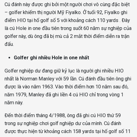
Cú đánh này được ghi bởi một người chơi vô cùng đặc biệt
– golfer khiếm thị người Mỹ Fiyalko. Ở tuổi 92, Fiyalko ghi
điểm HIO tại hố golf số 5 với khoảng cách 110 yards . Đây
là cú Hole in one đầu tiên trong suốt 60 năm sự nghiệp của
golfer này, dù ông đã bị mù cả 2 mắt thời điểm diễn ra trận
đấu.
Golfer ghi nhiều Hole in one nhất
Golfer nghiệp dư đang giữ kỷ lục là người ghi nhiều HIO
nhất là Norman Manley với 59 lần. Cú đánh đầu tiên ông ghi
được là vào năm 1963. Vào thời điểm hơn 10 năm sau đó,
năm 1979, Manley đã ghi liền 4 cú HIO chỉ trong vòng 1
năm này.
Đến thời điểm tháng 4/1988, ông đã ghi cú HIO thứ 59
trong sự nghiệp chơi golf nghiệp dư của mình. Cú đánh
được thực hiện từ khoảng cách 158 yards tại hố golf số 11