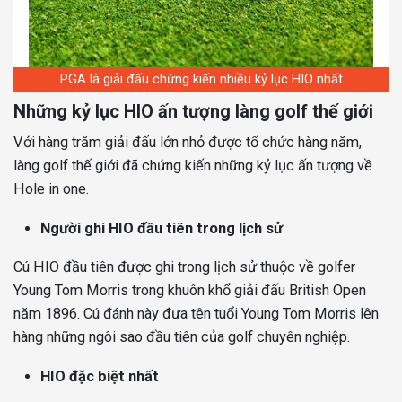
PGA là giải đấu chứng kiến nhiều kỷ lục HIO nhất
Những kỷ lục HIO ấn tượng làng golf thế giới
Với hàng trăm giải đấu lớn nhỏ được tổ chức hàng năm,
làng golf thế giới đã chứng kiến những kỷ lục ấn tượng về
Hole in one.
Người ghi HIO đầu tiên trong lịch sử
Cú HIO đầu tiên được ghi trong lịch sử thuộc về golfer
Young Tom Morris trong khuôn khổ giải đấu British Open
năm 1896. Cú đánh này đưa tên tuổi Young Tom Morris lên
hàng những ngôi sao đầu tiên của golf chuyên nghiệp.
HIO đặc biệt nhất