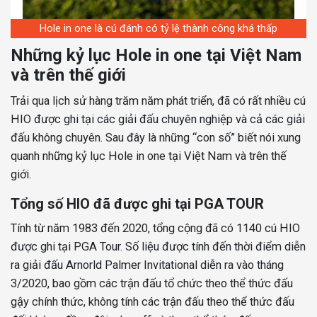
Hole in one là cú đánh có tỷ lệ thành công khá thấp
Những kỷ lục Hole in one tại Việt Nam
và trên thế giới
Trải qua lịch sử hàng trăm năm phát triển, đã có rất nhiều cú
HIO được ghi tại các giải đấu chuyên nghiệp và cả các giải
đấu không chuyên. Sau đây là những “con số” biết nói xung
quanh những kỷ lục Hole in one tại Việt Nam và trên thế
giới.
Tổng số HIO đã được ghi tại PGA TOUR
Tính từ năm 1983 đến 2020, tổng cộng đã có 1140 cú HIO
được ghi tại PGA Tour. Số liệu được tính đến thời điểm diễn
ra giải đấu Arnorld Palmer Invitational diễn ra vào tháng
3/2020, bao gồm các trận đấu tổ chức theo thể thức đấu
gậy chính thức, không tính các trận đấu theo thể thức đấu