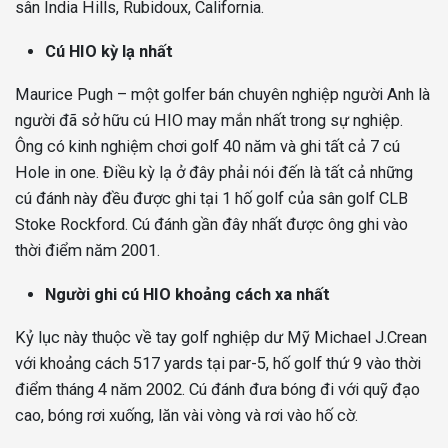
sân India Hills, Rubidoux, California.
Cú HIO kỳ lạ nhất
Maurice Pugh – một golfer bán chuyên nghiệp người Anh là
người đã sở hữu cú HIO may mắn nhất trong sự nghiệp.
Ông có kinh nghiệm chơi golf 40 năm và ghi tất cả 7 cú
Hole in one. Điều kỳ lạ ở đây phải nói đến là tất cả những
cú đánh này đều được ghi tại 1 hố golf của sân golf CLB
Stoke Rockford. Cú đánh gần đây nhất được ông ghi vào
thời điểm năm 2001.
Người ghi cú HIO khoảng cách xa nhất
Kỷ lục này thuộc về tay golf nghiệp dư Mỹ Michael J.Crean
với khoảng cách 517 yards tại par-5, hố golf thứ 9 vào thời
điểm tháng 4 năm 2002. Cú đánh đưa bóng đi với quỹ đạo
cao, bóng rơi xuống, lăn vài vòng và rơi vào hố cờ.