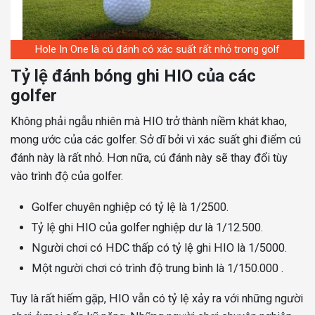
Hole In One là cú đánh có xác suất rất nhỏ trong golf
Tỷ lệ đánh bóng ghi HIO của các
golfer
Không phải ngẫu nhiên mà HIO trở thành niềm khát khao,
mong ước của các golfer. Sở dĩ bởi vì xác suất ghi điểm cú
đánh này là rất nhỏ. Hơn nữa, cú đánh này sẽ thay đổi tùy
vào trình độ của golfer.
Golfer chuyên nghiệp có tỷ lệ là 1/2500.
Tỷ lệ ghi HIO của golfer nghiệp dư là 1/12.500.
Người chơi có HDC thấp có tỷ lệ ghi HIO là 1/5000.
Một người chơi có trình độ trung bình là 1/150.000 .
Tuy là rất hiếm gặp, HIO vẫn có tỷ lệ xảy ra với những người