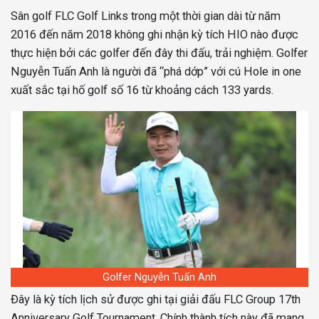
Sân golf FLC Golf Links trong một thời gian dài từ năm
2016 đến năm 2018 không ghi nhận kỳ tích HIO nào được
thực hiện bởi các golfer đến đây thi đấu, trải nghiệm. Golfer
Nguyễn Tuấn Anh là người đã “phá dớp” với cú Hole in one
xuất sắc tại hố golf số 16 từ khoảng cách 133 yards.
Golfer Nguyễn Tuấn Anh
Đây là kỳ tích lịch sử được ghi tại giải đấu FLC Group 17th
Anniversary Golf Tournament. Chính thành tích này đã mang