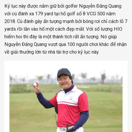
Kỷ lục này được nắm giữ bởi golfer Nguyễn Đăng Quang
với cú đánh xa 179 yard tại hố golf số 8 VCG 500 năm
2018. Cú đánh gây ấn tượng mạnh bởi bóng rơi chỉ cách lỗ 7
yards rồi lăn vào hố một cách đẹp mắt. Với số lượng HIO
hiếm hoi thì đây là một thành tích rất ấn tượng. Nó giúp
Nguyễn Đăng Quang vượt qua 100 người chơi khác để nhận
về giải thưởng lớn từ nhà tài trợ cho kỷ lục này.