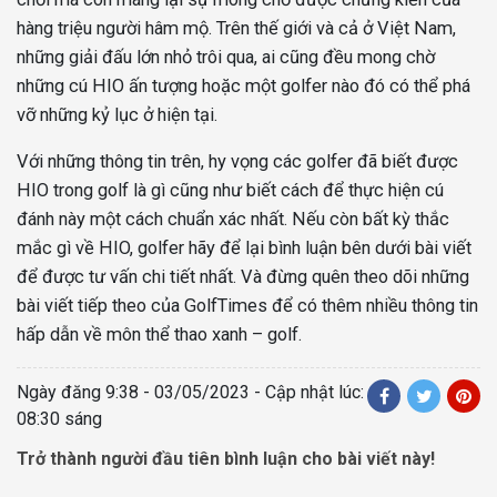
hàng triệu người hâm mộ. Trên thế giới và cả ở Việt Nam,
những giải đấu lớn nhỏ trôi qua, ai cũng đều mong chờ
những cú HIO ấn tượng hoặc một golfer nào đó có thể phá
vỡ những kỷ lục ở hiện tại.
Với những thông tin trên, hy vọng các golfer đã biết được
HIO trong golf là gì cũng như biết cách để thực hiện cú
đánh này một cách chuẩn xác nhất. Nếu còn bất kỳ thắc
mắc gì về HIO, golfer hãy để lại bình luận bên dưới bài viết
để được tư vấn chi tiết nhất. Và đừng quên theo dõi những
bài viết tiếp theo của GolfTimes để có thêm nhiều thông tin
hấp dẫn về môn thể thao xanh – golf.
Ngày đăng
9:38 - 03/05/2023
- Cập nhật lúc:
08:30 sáng
Trở thành người đầu tiên bình luận cho bài viết này!