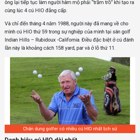
ông lại tiếp tục làm người hâm mộ phải “trầm trồ” khi tạo ra
cùng lúc 4 cú HIO đẳng cấp.
Và chỉ đến tháng 4 năm 1988, người này đã mang về cho
mình cú HIO thứ 59 trong sự nghiệp của mình tại sân golf
Indian Hills – Rubidoux -California. Điều đặc biệt ở cú đánh
lần này là khoảng cách 158 yard, par và ở lỗ thứ 11.
Chân dung golfer có nhiều cú HIO nhất lịch sử
Danh hiệu cú HIO dài nhất