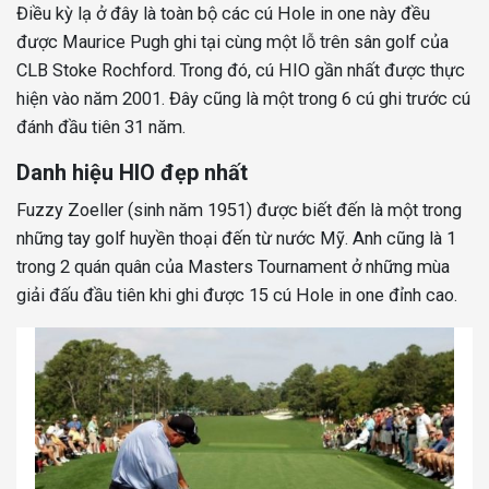
Điều kỳ lạ ở đây là toàn bộ các cú Hole in one này đều
được Maurice Pugh ghi tại cùng một lỗ trên sân golf của
CLB Stoke Rochford. Trong đó, cú HIO gần nhất được thực
hiện vào năm 2001. Đây cũng là một trong 6 cú ghi trước cú
đánh đầu tiên 31 năm.
Danh hiệu HIO đẹp nhất
Fuzzy Zoeller (sinh năm 1951) được biết đến là một trong
những tay golf huyền thoại đến từ nước Mỹ. Anh cũng là 1
trong 2 quán quân của Masters Tournament ở những mùa
giải đấu đầu tiên khi ghi được 15 cú Hole in one đỉnh cao.