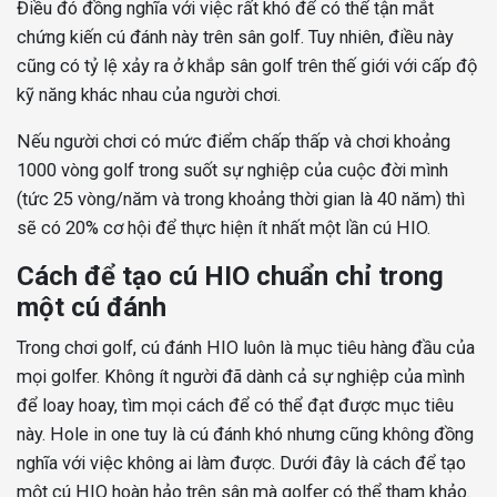
Điều đó đồng nghĩa với việc rất khó để có thể tận mắt
chứng kiến cú đánh này trên sân golf. Tuy nhiên, điều này
cũng có tỷ lệ xảy ra ở khắp sân golf trên thế giới với cấp độ
kỹ năng khác nhau của người chơi.
Nếu người chơi có mức điểm chấp thấp và chơi khoảng
1000 vòng golf trong suốt sự nghiệp của cuộc đời mình
(tức 25 vòng/năm và trong khoảng thời gian là 40 năm) thì
sẽ có 20% cơ hội để thực hiện ít nhất một lần cú HIO.
Cách để tạo cú HIO chuẩn chỉ trong
một cú đánh
Trong chơi golf, cú đánh HIO luôn là mục tiêu hàng đầu của
mọi golfer. Không ít người đã dành cả sự nghiệp của mình
để loay hoay, tìm mọi cách để có thể đạt được mục tiêu
này. Hole in one tuy là cú đánh khó nhưng cũng không đồng
nghĩa với việc không ai làm được. Dưới đây là cách để tạo
một cú HIO hoàn hảo trên sân mà golfer có thể tham khảo.