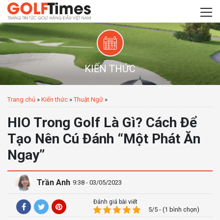
KIẾN THỨC
Trang chủ
»
Kiến thức
»
Thuật Ngữ
»
HIO Trong Golf Là Gì? Cách Để
Tạo Nên Cú Đánh “Một Phát Ăn
Ngay”
Trần Anh
9:38 - 03/05/2023
Đánh giá bài viết
5/5 - (1 bình chọn)