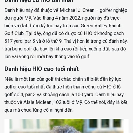
Danh hiệu này đã thuộc về Michael J. Crean – golfer nghiệp
dư người Mỹ. Vào tháng 4 năm 2022, người này đã thực
hiện và đạt được kỷ lục này trên sân Green Valley Ranch
Golf Club. Tại đây, ông đã có được cú HIO ở khoảng cách
517 yard, par 5 và ở lỗ thứ 9. Thú vị hơn là trong cú đánh này,
trái bóng golf đã bay lên khá cao rồi tiếp xuống đất, sau đó
lăn vài vòng rồi mới bay thẳng vào lỗ golf.
Danh hiệu HIO cao tuổi nhất
Nếu là một fan của golf thì chắc chắn sẽ biết đến kỷ lục
golfer cao tuổi nhất đã thực hiện thành công cú HIO ở lỗ
golf số 4, par 3 và khoảng cách là 100 yard. Danh hiệu này
thuộc về Alsie Mclean ,102 tuổi ở Mỹ. Có thể nói, đây là kết
quả mà chưa từng có ai nghĩ đến.