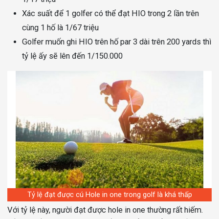
Xác suất để 1 golfer có thể đạt HIO trong 2 lần trên
cùng 1 hố là 1/67 triệu
Golfer muốn ghi HIO trên hố par 3 dài trên 200 yards thì
tỷ lệ ấy sẽ lên đến 1/150.000
Tỷ lệ đạt được cú Hole in one trong golf là khá thấp
Với tỷ lệ này, người đạt được hole in one thường rất hiếm.