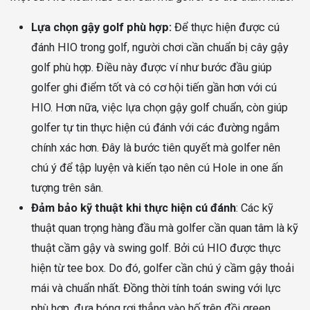
Lựa chọn gậy golf phù hợp:
Để thực hiện được cú
đánh HIO trong golf, người chơi cần chuẩn bị cây gậy
golf phù hợp. Điều này được ví như bước đầu giúp
golfer ghi điểm tốt và có cơ hội tiến gần hơn với cú
HIO. Hơn nữa, việc lựa chọn gậy golf chuẩn, còn giúp
golfer tự tin thực hiện cú đánh với các đường ngắm
chính xác hơn. Đây là bước tiên quyết mà golfer nên
chú ý để tập luyện và kiến tạo nên cú Hole in one ấn
tượng trên sân.
Đảm bảo kỹ thuật khi thực hiện cú đánh
: Các kỹ
thuật quan trọng hàng đầu mà golfer cần quan tâm là kỹ
thuật cầm gậy và swing golf. Bởi cú HIO được thực
hiện từ tee box. Do đó, golfer cần chú ý cầm gậy thoải
mái và chuẩn nhất. Đồng thời tính toán swing với lực
phù hợp, đưa bóng rơi thẳng vào hố trên đồi green.