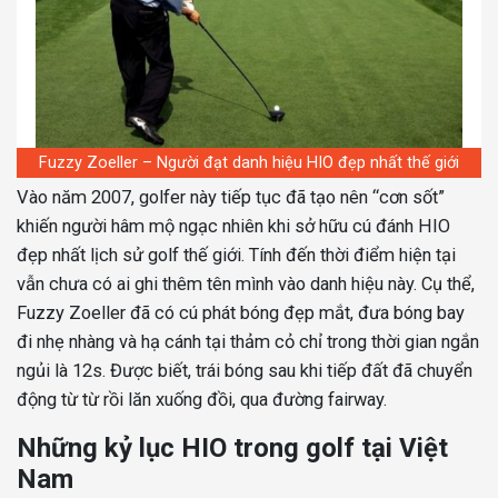
Fuzzy Zoeller – Người đạt danh hiệu HIO đẹp nhất thế giới
Vào năm 2007, golfer này tiếp tục đã tạo nên “cơn sốt”
khiến người hâm mộ ngạc nhiên khi sở hữu cú đánh HIO
đẹp nhất lịch sử golf thế giới. Tính đến thời điểm hiện tại
vẫn chưa có ai ghi thêm tên mình vào danh hiệu này. Cụ thể,
Fuzzy Zoeller đã có cú phát bóng đẹp mắt, đưa bóng bay
đi nhẹ nhàng và hạ cánh tại thảm cỏ chỉ trong thời gian ngắn
ngủi là 12s. Được biết, trái bóng sau khi tiếp đất đã chuyển
động từ từ rồi lăn xuống đồi, qua đường fairway.
Những kỷ lục HIO trong golf tại Việt
Nam