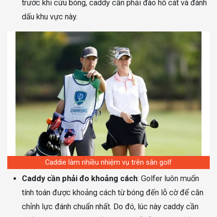
trước khi cứu bóng, caddy cần phải đào hố cát và đánh
dấu khu vực này.
Caddie làm nhiều nhiệm vụ trên sân golf
Caddy cần phải đo khoảng cách
: Golfer luôn muốn
tính toán được khoảng cách từ bóng đến lỗ cờ để căn
chỉnh lực đánh chuẩn nhất. Do đó, lúc này caddy cần