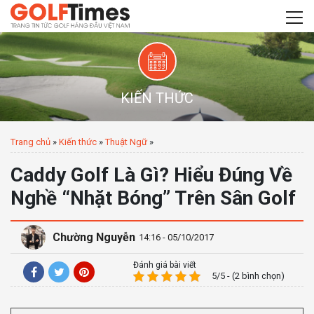
KIẾN THỨC
Trang chủ
»
Kiến thức
»
Thuật Ngữ
»
Caddy Golf Là Gì? Hiểu Đúng Về
Nghề “Nhặt Bóng” Trên Sân Golf
Chường Nguyễn
14:16 - 05/10/2017
Đánh giá bài viết
5/5 - (2 bình chọn)