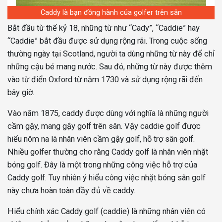
Caddy là bạn đồng hành của golfer trên sân
Bắt đầu từ thế kỷ 18, những từ như “Cady”, “Caddie” hay
“Caddie” bắt đầu được sử dụng rộng rãi. Trong cuộc sống
thường ngày tại Scotland, người ta dùng những từ này để chỉ
những cậu bé mang nước. Sau đó, những từ này được thêm
vào từ điển Oxford từ năm 1730 và sử dụng rộng rãi đến
bây giờ.
Vào năm 1875, caddy được dùng với nghĩa là những người
cầm gậy, mang gậy golf trên sân.
Vậy caddie golf được
hiểu nôm na là nhân viên cầm gậy golf, hỗ trợ sân golf.
Nhiều golfer thường cho rằng Caddy golf là nhân viên nhặt
bóng golf. Đây là một trong những công việc hỗ trợ của
Caddy golf. Tuy nhiên ý hiểu công việc nhặt bóng sân golf
này chưa hoàn toàn đầy đủ về caddy.
Hiểu chính xác Caddy golf (caddie) là những nhân viên có