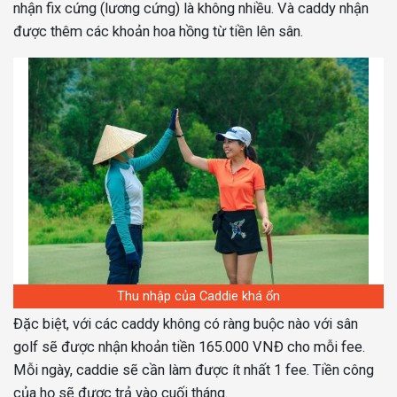
nhận fix cứng (lương cứng) là không nhiều. Và caddy nhận
được thêm các khoản hoa hồng từ tiền lên sân.
Thu nhập của Caddie khá ổn
Đặc biệt, với các caddy không có ràng buộc nào với sân
golf sẽ được nhận khoản tiền 165.000 VNĐ cho mỗi fee.
Mỗi ngày, caddie sẽ cần làm được ít nhất 1 fee. Tiền công
của họ sẽ được trả vào cuối tháng.