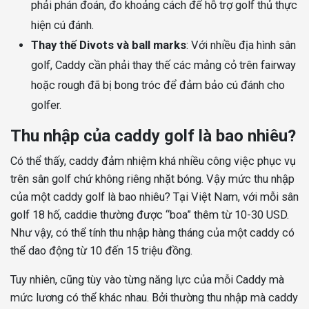
phải phán đoán, đo khoảng cách để hỗ trợ golf thủ thực
hiện cú đánh.
Thay thế Divots và ball marks
: Với nhiều địa hình sân
golf, Caddy cần phải thay thế các mảng cỏ trên fairway
hoặc rough đã bị bong tróc để đảm bảo cú đánh cho
golfer.
Thu nhập của caddy golf là bao nhiêu?
Có thể thấy, caddy đảm nhiệm khá nhiều công việc phục vụ
trên sân golf chứ không riêng nhặt bóng. Vậy mức thu nhập
của một caddy golf là bao nhiêu? Tại Việt Nam, với mỗi sân
golf 18 hố, caddie thường được “boa” thêm từ 10-30 USD.
Như vậy, có thể tính thu nhập hàng tháng của một caddy có
thể dao động từ 10 đến 15 triệu đồng.
Tuy nhiên, cũng tùy vào từng năng lực của mỗi Caddy mà
mức lương có thể khác nhau. Bởi thường thu nhập mà caddy