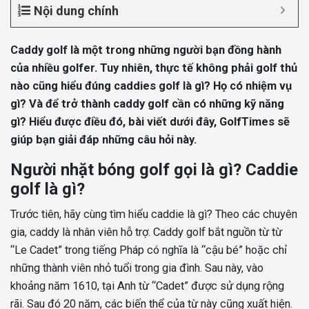
Nội dung chính
Caddy golf là một trong những người bạn đồng hành
của nhiều golfer. Tuy nhiên, thực tế không phải golf thủ
nào cũng hiểu đúng caddies golf là gì? Họ có nhiệm vụ
gì? Và để trở thành caddy golf cần có những kỹ năng
gì? Hiểu được điều đó, bài viết dưới đây, GolfTimes sẽ
giúp bạn giải đáp những câu hỏi này.
Người nhặt bóng golf gọi là gì? Caddie
golf là gì?
Trước tiên, hãy cùng tìm hiểu caddie là gì? Theo các chuyên
gia, caddy là nhân viên hỗ trợ. Caddy golf bắt nguồn từ từ
“Le Cadet” trong tiếng Pháp có nghĩa là “cậu bé” hoặc chỉ
những thành viên nhỏ tuổi trong gia đình. Sau này, vào
khoảng năm 1610, tại Anh từ “Cadet” được sử dụng rộng
rãi. Sau đó 20 năm, các biến thể của từ này cũng xuất hiện.