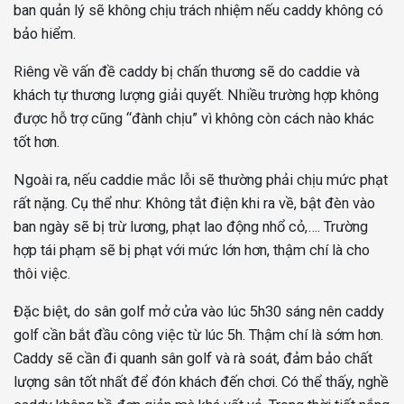
ban quản lý sẽ không chịu trách nhiệm nếu caddy không có
bảo hiểm.
Riêng về vấn đề caddy bị chấn thương sẽ do caddie và
khách tự thương lượng giải quyết. Nhiều trường hợp không
được hỗ trợ cũng “đành chịu” vì không còn cách nào khác
tốt hơn.
Ngoài ra, nếu caddie mắc lỗi sẽ thường phải chịu mức phạt
rất nặng. Cụ thể như: Không tắt điện khi ra về, bật đèn vào
ban ngày sẽ bị trừ lương, phạt lao động nhổ cỏ,…. Trường
hợp tái phạm sẽ bị phạt với mức lớn hơn, thậm chí là cho
thôi việc.
Đặc biệt, do sân golf mở cửa vào lúc 5h30 sáng nên caddy
golf cần bắt đầu công việc từ lúc 5h. Thậm chí là sớm hơn.
Caddy sẽ cần đi quanh sân golf và rà soát, đảm bảo chất
lượng sân tốt nhất để đón khách đến chơi. Có thể thấy, nghề