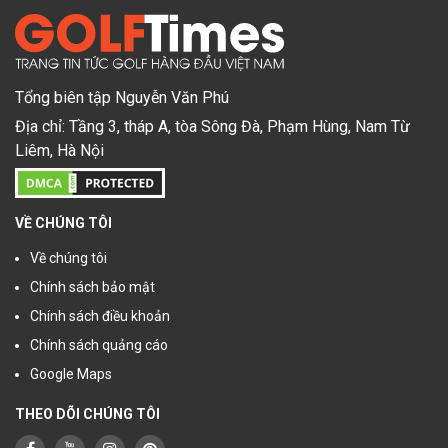
Tổng biên tập Nguyễn Văn Phú
Địa chỉ: Tầng 3, tháp A, tòa Sông Đà, Phạm Hùng, Nam Từ
Liêm, Hà Nội
VỀ CHÚNG TÔI
Về chúng tôi
Chính sách bảo mật
Chính sách điều khoản
Chính sách quảng cáo
Google Maps
THEO DÕI CHÚNG TÔI