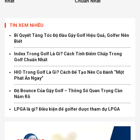
nhất
Chuẩn Nhất
TIN XEM NHIỀU
Bí Quyết Tăng Tốc Độ Đầu Gậy Golf Hiệu Quả, Golfer Nên
Biết
Index Trong Golf Là Gì? Cách Tính Điểm Chấp Trong
Golf Chuẩn Nhất
HIO Trong Golf Là Gì? Cách Để Tạo Nên Cú Đánh “Một
Phát Ăn Ngay”
Độ Bounce Của Gậy Golf – Thông Số Quan Trọng Cần
Nắm Rõ
LPGA là gì? Điều kiện để golfer được tham dự LPGA